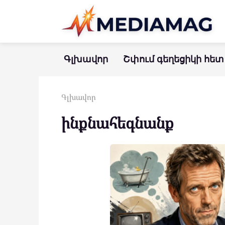
Перейти
к
контенту
Գլխավոր
Շփում գեղեցիկի հետ
Գլխավոր
ինքնահեգնանք