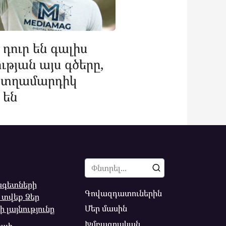
դուր են գալիս
ւթյան այս գծերը,
ց տղամարդիկ
 են
Search
for:
ագետների
Գովազդատուներին
ց տվեք Ձեր
Մեր մասին
 լայնությունը
Խմբագրական
րպի