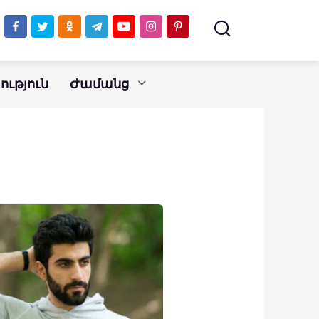
ւթյուն
Ժամանց