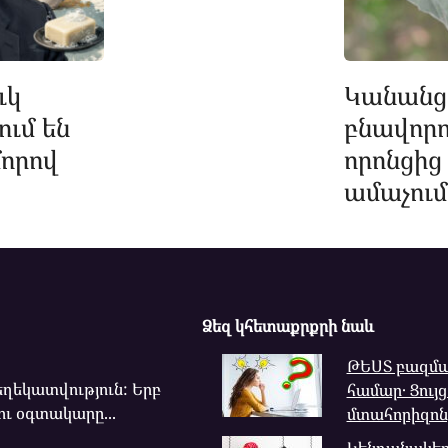
ւկ
Կանանց 
ում են
բնավորո
մորով
որոնցի
ամաչում
Ձեզ կհետաքրքրի նաև
ԹԵՍՏ բազմ
ղեկատվություն: Երբ
համար․ Ցույ
ու օգտակարը...
մտահորիզոնի
Կենդանակե