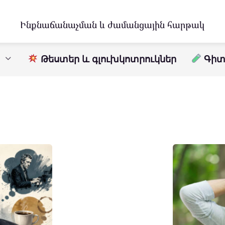
Ինքնաճանաչման և ժամանցային հարթակ
Թեստեր և գլուխկոտրուկներ
Գիտո