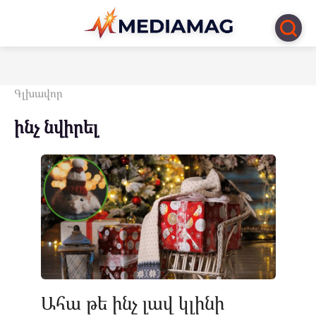
Перейти
к
контенту
Գլխավոր
ինչ նվիրել
Ահա թե ինչ լավ կլինի