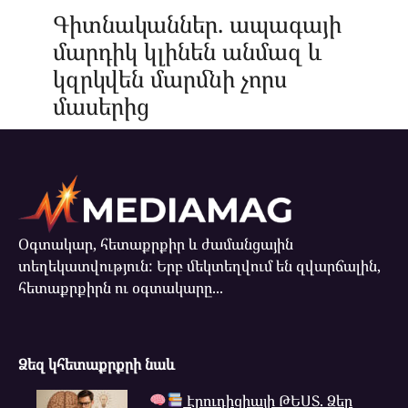
Գիտնականներ. ապագայի
մարդիկ կլինեն անմազ և
կզրկվեն մարմնի չորս
մասերից
Օգտակար, հետաքրքիր և ժամանցային
տեղեկատվություն: Երբ մեկտեղվում են զվարճալին,
հետաքրքիրն ու օգտակարը...
Ձեզ կհետաքրքրի նաև
Էրուդիցիայի ԹԵՍՏ. Ձեր