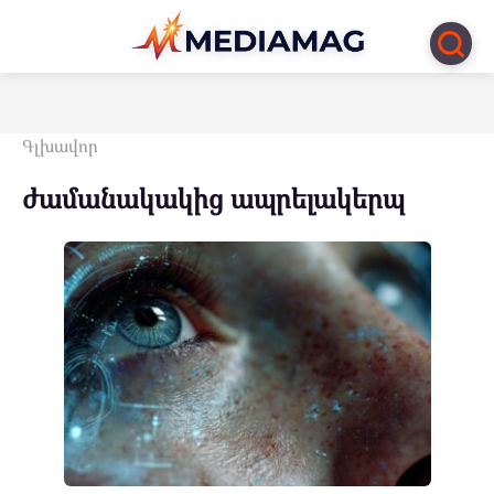
Перейти
к
контенту
Գլխավոր
ժամանակակից ապրելակերպ