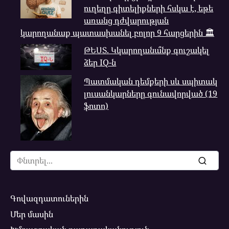
ուղեղը գիտելիքների հսկա է, եթե
առանց դժվարության
կարողանաք պատասխանել բոլոր 9 հարցերին 🏛
ԹԵՍՏ. Կկարողանա՞նք գուշակել
ձեր IQ-ն
Պատմական դեմքերի սև սպիտակ
լուսանկարները գունավորված (19
ֆոտո)
Search
for:
Գովազդատուներին
Մեր մասին