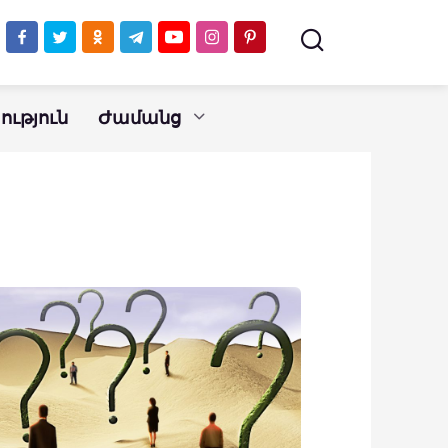
ւթյուն
Ժամանց