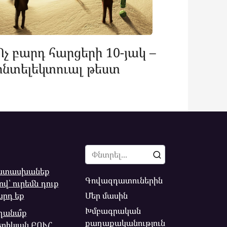
Ոչ բարդ հարցերի 10-յակ –
ինտելեկտուալ թեստ
Search
for:
պատասխանեք
Գովազդատուներին
ով՝ ուրեմն դուք
Մեր մասին
րդ եք
Խմբագրական
ղանա՞ք
քաղաքականություն
երիկյան ԲՈՒՀ