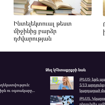
Ինտելեկտուալ թեստ
միջինից բարձր
դժվարության
Ձեզ կհետաքրքրի նաև
ԹԵՍՏ․ եթե 
ղեկատվություն:
5/13 արդյունք
րն ու օգտակարը...
կարդացած մա
ԹԵՍՏ. Կկարո
ընդունվել ամ