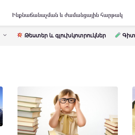
Ինքնաճանաչման և ժամանցային հարթակ
Թեստեր և գլուխկոտրուկներ
Գիտո