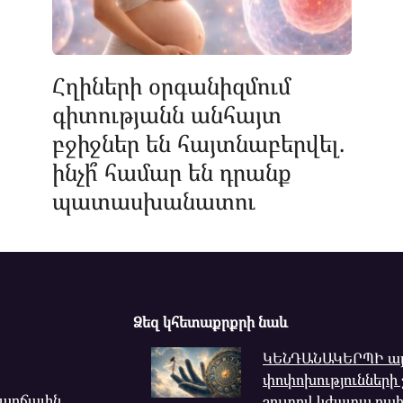
Հղիների օրգանիզմում
գիտությանն անհայտ
բջիջներ են հայտնաբերվել.
ինչի՞ համար են դրանք
պատասխանատու
Ձեզ կհետաքրքրի նաև
ԿԵՆԴԱՆԱԿԵՐՊԻ այ
փոփոխությունների շ
վարճալին,
շուտով կժպտա բա