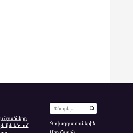
Search
for:
ս նշանները
Գովազդատուներին
եմին են․ ում
Մեր մասին
խտը