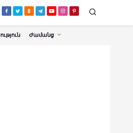
ւթյուն
Ժամանց