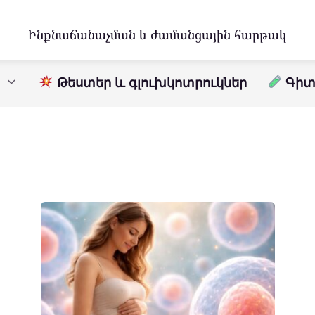
Ինքնաճանաչման և ժամանցային հարթակ
Թեստեր և գլուխկոտրուկներ
Գիտո