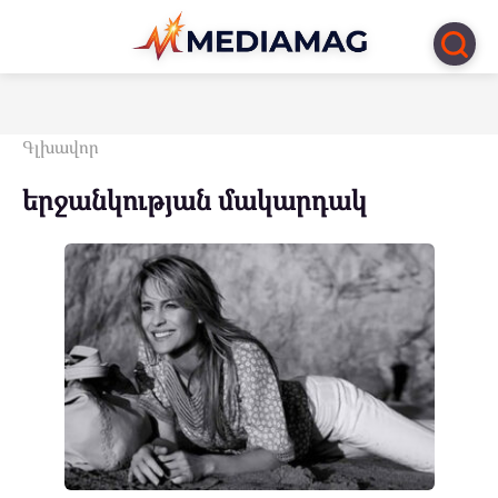
Перейти
к
контенту
Գլխավոր
երջանկության մակարդակ