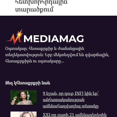
հետխորհրդային
տարածքում
Օգտակար, հետաքրքիր և ժամանցային
տեղեկատվություն: Երբ մեկտեղվում են զվարճալին,
հետաքրքիրն ու օգտակարը...
Ձեզ կհետաքրքրի նաև
9 նշան, որ դուք INFJ կին եք՝
անհատականության
ամենահազվադեպ տեսակը
XXI-րդ դարի 21 ամենագեղեցիկ