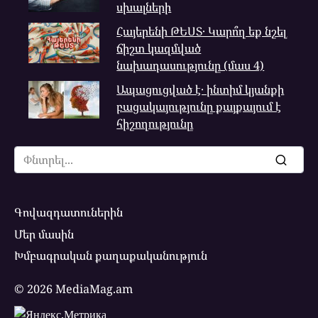
սխալների
Հայերենի ԹԵՍՏ․ Կարո՞ղ եք նշել
ճիշտ կազմված
նախադասությունը (մաս 4)
Ապացուցված է․ ինտիմ կյանքի
բացակայությունը քայքայում է
հիշողությունը
Search
for:
Գովազդատուներին
Մեր մասին
Խմբագրական քաղաքականություն
© 2026 MediaMag.am