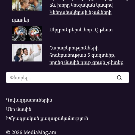
են. խորը հուզական կապով
Կենդանակերպի նշանների
զույգեր
Սկզբունքերոն նոր IQ թեստ
Հարաբերությունների
հոգեբանության 5 գաղտնիք,
որոնց մասին դուք գուցե չգիտեք
Search
for:
Գովազդատուներին
Մեր մասին
Խմբագրական քաղաքականություն
© 2026 MediaMag.am