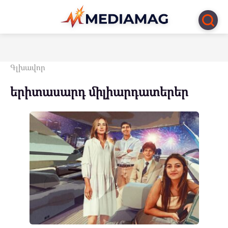
Перейти
к
контенту
Գլխավոր
երիտասարդ միլիարդատերեր