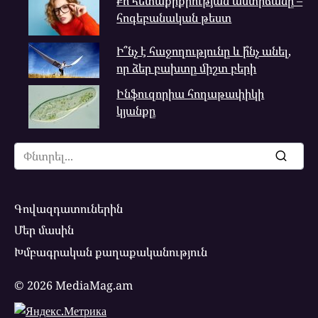
Քո հետաքրքրության աստիճանը –
հոգեբանական թեստ
Ի՞նչ է հաջողությունը և ի՞նչ անել,
որ ձեր բախտը միշտ բերի
Ինֆուզորիա հողաթափիկի
կյանքը
Search
for:
Գովազդատուներին
Մեր մասին
Խմբագրական քաղաքականություն
© 2026 MediaMag.am