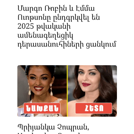
Մարգո Ռոբին և Էմմա
Ուոթսոնը ընդգրկվել են
2025 թվականի
ամենագեղեցիկ
դերասանուհիների ցանկում
Պրիյանկա Չոպրան,