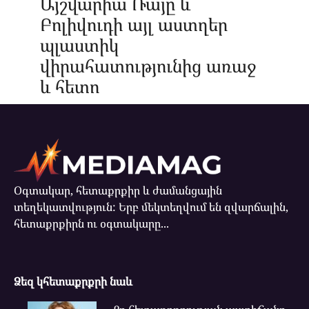
Այշվարիա Ռայը և
Բոլիվուդի այլ աստղեր
պլաստիկ
վիրահատությունից առաջ
և հետո
Օգտակար, հետաքրքիր և ժամանցային
տեղեկատվություն: Երբ մեկտեղվում են զվարճալին,
հետաքրքիրն ու օգտակարը...
Ձեզ կհետաքրքրի նաև