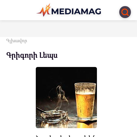
Перейти
к
контенту
Գլխավոր
Գրիգորի Լեպս