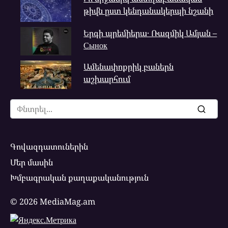
թիվն ըստ կենդանակերպի նշանի
Երգի պրեմիերա․ Ռազմիկ Ամյան –
Сынок
Ամենափոքրիկ բաներն
աշխարհում
Search
for:
Գովազդատուներին
Մեր մասին
Խմբագրական քաղաքականություն
© 2026 MediaMag.am