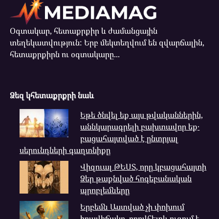
Օգտակար, հետաքրքիր և ժամանցային
տեղեկատվություն: Երբ մեկտեղվում են զվարճալին,
հետաքրքիրն ու օգտակարը...
Ձեզ կհետաքրքրի նաև
Եթե ծնվել եք այս թվականներին,
աննկարագրելի բախտավոր եք․
բացահայտված է ընտրյալ
սերունդների գաղտնիքը
Վիզուալ ԹԵՍՏ, որը կբացահայտի
Ձեր թաքնված հոգեբանական
պրոբլեմները
Երբեմն Աստված չի փոխում
իրավիճակը, որովհետև ուզում է