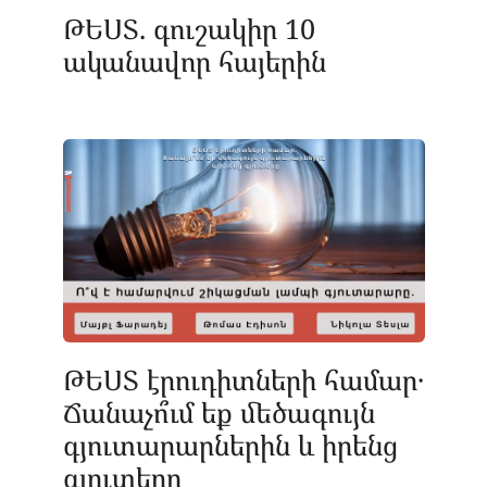
ԹԵՍՏ. գուշակիր 10
ականավոր հայերին
ԹԵՍՏ էրուդիտների համար․
Ճանաչո՞ւմ եք մեծագույն
գյուտարարներին և իրենց
գյուտերը