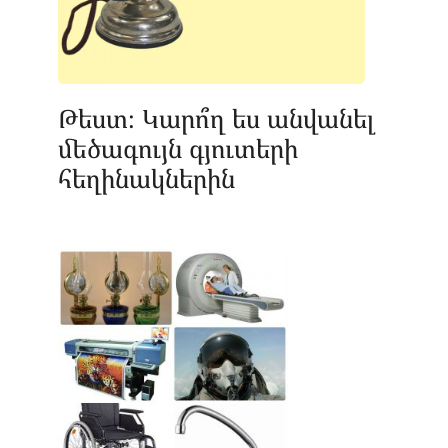
Թեստ։ Կարո՞ղ ես անվանել
մեծագույն գյուտերի
հեղինակներին