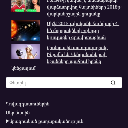
Forbes-ը կազմել է ամենաբարձր
վարձատրվող հայտնիների 2018թ․
վարկանիշային ցուցակը
Միֆ: 2015 թվականի հունվարի 4-
ին մոլորակների շքերթը
կթուլացնի գրավիտացիան
Հումորային աստղագուշակ:
Ինչպե՞ս են Կենդանակերպի
նշանները պահում իրենց
կենցաղում
Search
for:
Գովազդատուներին
Մեր մասին
Խմբագրական քաղաքականություն