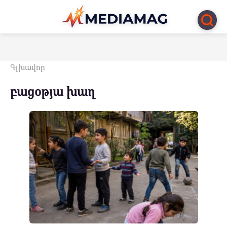
Перейти
к
контенту
Գլխավոր
բացօթյա խաղ