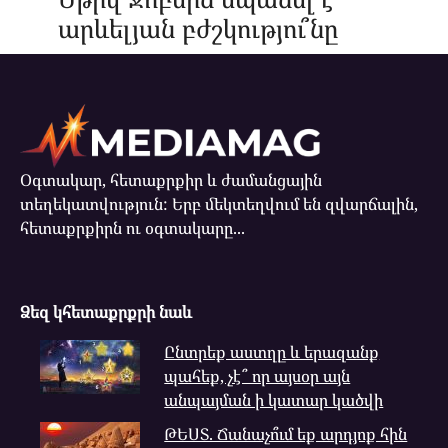
արևելյան բժշկությու՞նը
Օգտակար, հետաքրքիր և ժամանցային
տեղեկատվություն: Երբ մեկտեղվում են զվարճալին,
հետաքրքիրն ու օգտակարը...
Ձեզ կհետաքրքրի նաև
Ընտրեք աստղը և երազանք
պահեք, չէ՞ որ այսօր այն
անպայման ի կատար կածվի
ԹԵՍՏ. Ճանաչո՞ւմ եք արդյոք հին