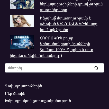
ներկայացուցիչների գրավչության
գաղտնիքները
Ինչպիսի՞ մտածողությամբ է
օժտված ԿԵՆԴԱՆԱԿԵՐՊԻ այս
կամ այն նշանը
ՀՈՐՈՍԿՈՊ բոլոր
Կենդանակերպի նշանների
համար․ 100% ճշգրիտ և սուր
ինչպես ածելին (տեսանյութ)
Search
for:
Գովազդատուներին
Մեր մասին
Խմբագրական քաղաքականություն