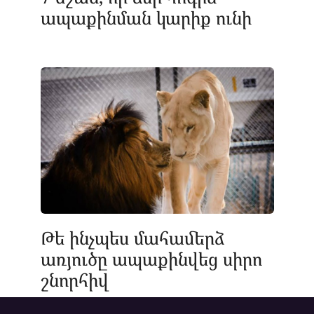
ապաքինման կարիք ունի
Թե ինչպես մահամերձ
առյուծը ապաքինվեց սիրո
շնորհիվ