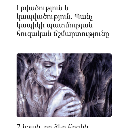
Լքվածություն և
կապվածություն. Պանչ
կապիկի պատմության
հուզական ճշմարտությունը
7 նշան, որ ձեր հոգին