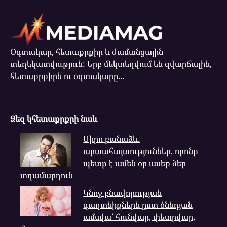
Օգտակար, հետաքրքիր և ժամանցային
տեղեկատվություն: Երբ մեկտեղվում են զվարճալին,
հետաքրքիրն ու օգտակարը...
Ձեզ կհետաքրքրի նաև
Սիրո բանաձև.
արտահայտություններ, որոնք
պետք է ամեն օր ասեք ձեր
տղամարդուն
Կնոջ բնավորության
գաղտնիքներն ըստ ծննդյան
ամսվա՝ հունվար, փետրվար,