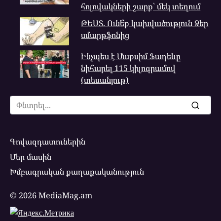
հոլովակների շարք՝ մեկ տեղում
ԹԵՍՏ. Ունե՞ք կախվածություն Ձեր
սմարթֆոնից
Ինչպես է Մաքսիմ Ֆադեևը
նիհարել 115 կիլոգրամով
(տեսանյութ)
Search
for:
Գովազդատուներին
Մեր մասին
Խմբագրական քաղաքականություն
© 2026 MediaMag.am