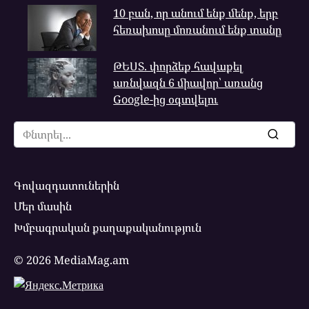
10 բան, որ անում ենք մենք, երբ
հեռախոսը մոռանում ենք տանը
ԹԵՍՏ. փորձեք հավաքել
առնվազն 6 միավոր՝ առանց
Google-ից օգտվելու
Search
for:
Գովազդատուներին
Մեր մասին
Խմբագրական քաղաքականություն
© 2026 MediaMag.am