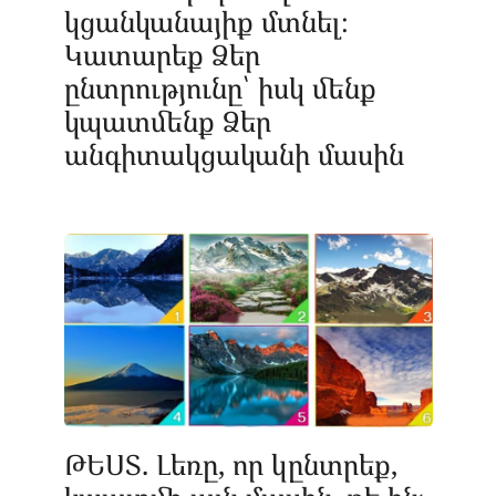
կցանկանայիք մտնել։
Կատարեք Ձեր
ընտրությունը՝ իսկ մենք
կպատմենք Ձեր
անգիտակցականի մասին
ԹԵՍՏ. Լեռը, որ կընտրեք,