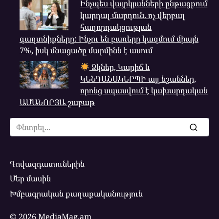
Ինչպես վայրկյանների ընթացքում
կարդալ մարդուն. ոչ վերբալ
հաղորդակցության
գաղտնիքները: Ինչու են բառերը կազմում միայն
7%, իսկ մնացածը մարմինն է ասում
Ձկներ, Կարիճ և
ԿԵՆԴԱՆԱԿԵՐՊԻ այլ նշաններ,
որոնց սպասվում է կախարդական
ԱՄԱՆՈՐՅԱ շաբաթ
Search
for:
Գովազդատուներին
Մեր մասին
Խմբագրական քաղաքականություն
© 2026 MediaMag.am