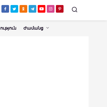
ւթյուն
Ժամանց