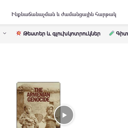
Ինքնաճանաչման և ժամանցային հարթակ
Թեստեր և գլուխկոտրուկներ
Գիտո