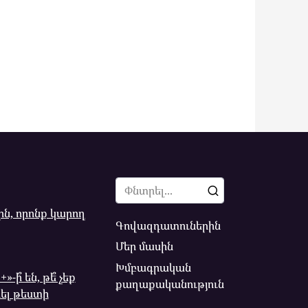
Search
for:
ն, որոնք կարող
Գովազդատուներին
Մեր մասին
Խմբագրական
ի՞ են, թե՞ չեք
քաղաքականություն
լ թեստի