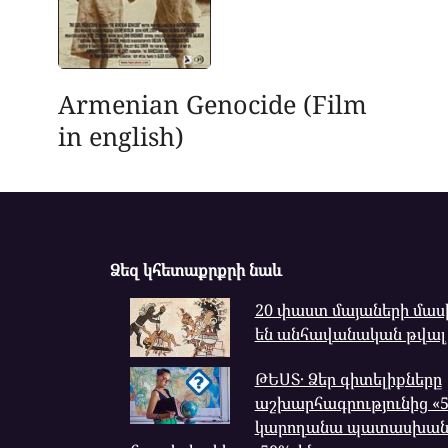
Armenian Genocide (Film
in english)
Ձեզ կհետաքրքրի նաև
20 փաստ մայաների մասի
են անհավանական թվալ
ԹԵՍՏ․ Ձեր գիտելիքները
աշխարհագրությունից «5+»-
կարողանա պատասխանե