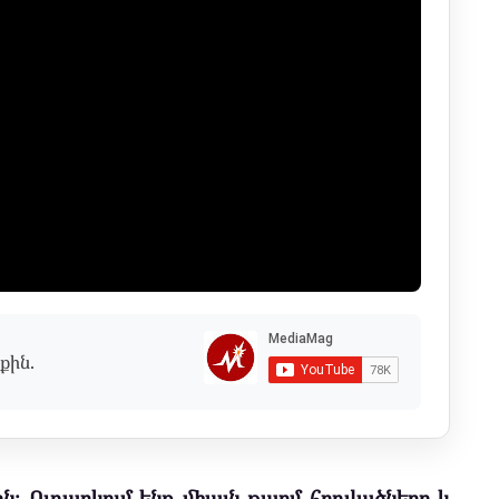
քին.
ն։ Ուղարկում ենք միայն թարմ հոդվածները և