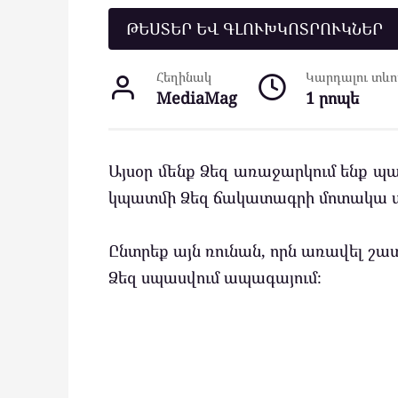
ԹԵՍՏԵՐ ԵՎ ԳԼՈՒԽԿՈՏՐՈՒԿՆԵՐ
Հեղինակ
Կարդալու տևող
MediaMag
1 րոպե
Այսօր մենք Ձեզ առաջարկում ենք պ
կպատմի Ձեզ ճակատագրի մոտակա ա
Ընտրեք այն ռունան, որն առավել շատ 
Ձեզ սպասվում ապագայում։