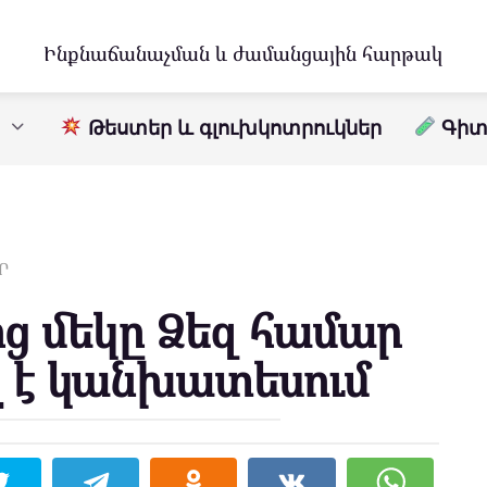
Ինքնաճանաչման և ժամանցային հարթակ
Թեստեր և գլուխկոտրուկներ
Գիտո
Ր
ից մեկը Ձեզ համար
է կանխատեսում