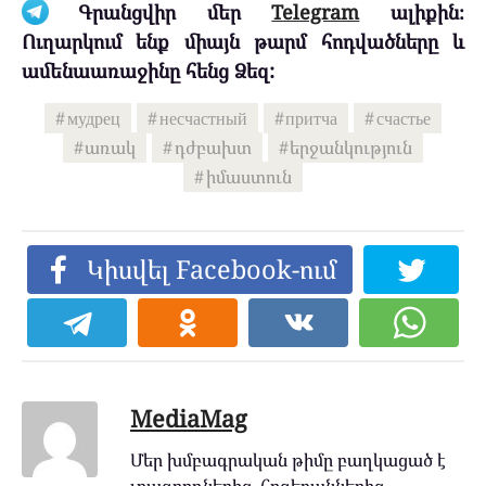
Գրանցվիր մեր
Telegram
ալիքին։
Ուղարկում ենք միայն թարմ հոդվածները և
ամենաառաջինը հենց Ձեզ:
мудрец
несчастный
притча
счастье
առակ
դժբախտ
երջանկություն
իմաստուն
Կիսվել Facebook-ում
MediaMag
Մեր խմբագրական թիմը բաղկացած է
լրագրողներից, հոգեբաններից,