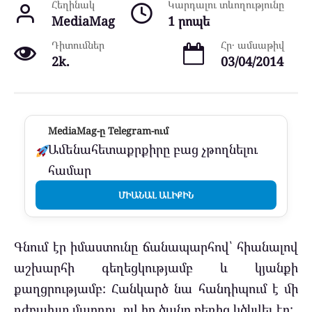
Հեղինակ
Կարդալու տևողությունը
MediaMag
1 րոպե
Դիտումներ
Հր․ ամսաթիվ
2k.
03/04/2014
MediaMag-ը Telegram-ում
Ամենահետաքրքիրը բաց չթողնելու
համար
ՄԻԱՆԱԼ ԱԼԻՔԻՆ
Գնում էր իմաստունը ճանապարհով՝ հիանալով
աշխարհի գեղեցկությամբ և կյանքի
քաղցրությամբ: Հանկարծ նա հանդիպում է մի
դժբախտ մարդու, ով իր ծանր բեռից կծկվել էր: