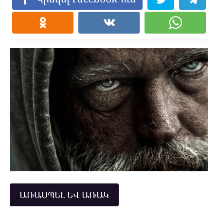
ԱՌԱՍՊԵԼ ԵՎ ԱՌԱԿ