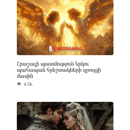
Հրաշալի պատմություն երկու
պահապան հրեշտակների զրույցի
մասին
4.5k.