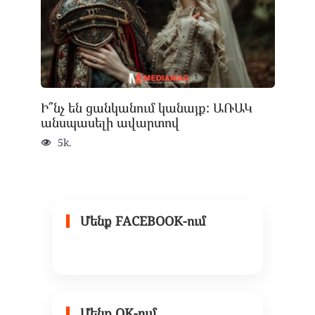
Ի՞նչ են ցանկանում կանայք: ԱՌԱԿ
անսպասելի ավարտով
5k.
Մենք FACEBOOK-ում
Մենք OK-ում