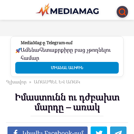
Перейти
к
контенту
MediaMag-ը Telegram-ում
Ամենահետաքրքիրը բաց չթողնելու
համար
ՄԻԱՆԱԼ ԱԼԻՔԻՆ
Գլխավոր
»
ԱՌԱՍՊԵԼ ԵՎ ԱՌԱԿ
Իմաստունն ու դժբախտ
մարդը – առակ
Կիսվել Facebook-ում