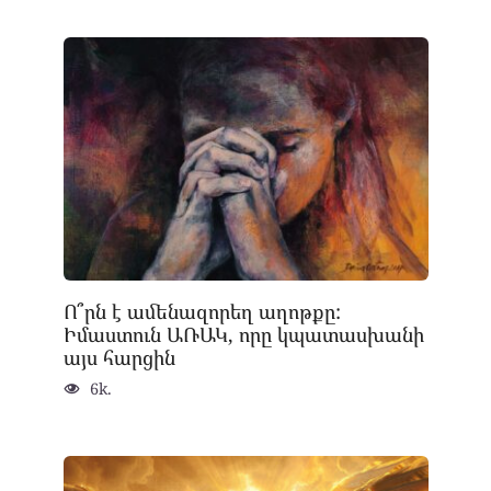
Ո՞րն է ամենազորեղ աղոթքը:
Իմաստուն ԱՌԱԿ, որը կպատասխանի
այս հարցին
6k.