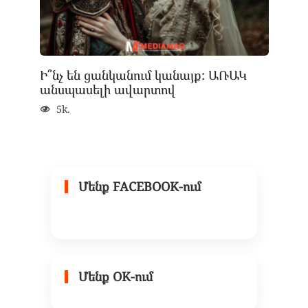
Ի՞նչ են ցանկանում կանայք: ԱՌԱԿ
անսպասելի ավարտով
5k.
Մենք FACEBOOK-ում
Մենք OK-ում