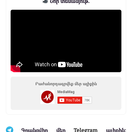
Նոր տեսանյութ.
Բաժանորդագրվեք մեր ալիքին
Գրանցվիր մեր
Telegram
ալիքին։