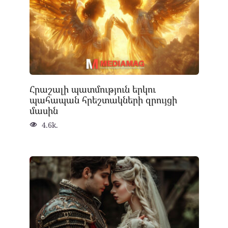
Հրաշալի պատմություն երկու
պահապան հրեշտակների զրույցի
մասին
4.6k.