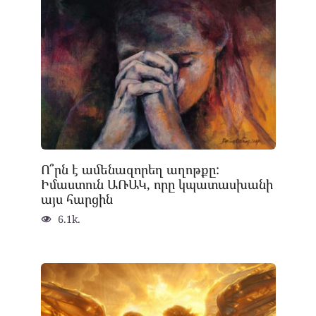
Ո՞րն է ամենազորեղ աղոթքը:
Իմաստուն ԱՌԱԿ, որը կպատասխանի
այս հարցին
6.1k.