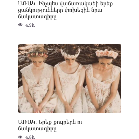
ԱՌԱԿ. Ինչպես վաճառականի երեք
ցանկությունները փոխեցին նրա
ճակատագիրը
4.9k.
ԱՌԱԿ. Երեք քույրերն ու
ճակատագիրը
4.8k.