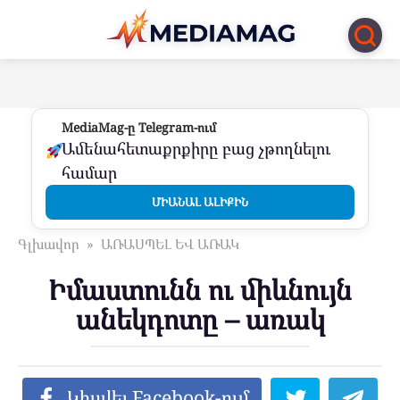
Перейти
к
контенту
MediaMag-ը Telegram-ում
Ամենահետաքրքիրը բաց չթողնելու
համար
ՄԻԱՆԱԼ ԱԼԻՔԻՆ
Գլխավոր
»
ԱՌԱՍՊԵԼ ԵՎ ԱՌԱԿ
Իմաստունն ու միևնույն
անեկդոտը – առակ
Կիսվել Facebook-ում