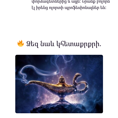
փորձագետներից և այլն: Նրանք բոլորն
էլ իրենց ոլորտի պրոֆեսիոնալներ են:
Ձեզ նաև կհետաքրքրի.