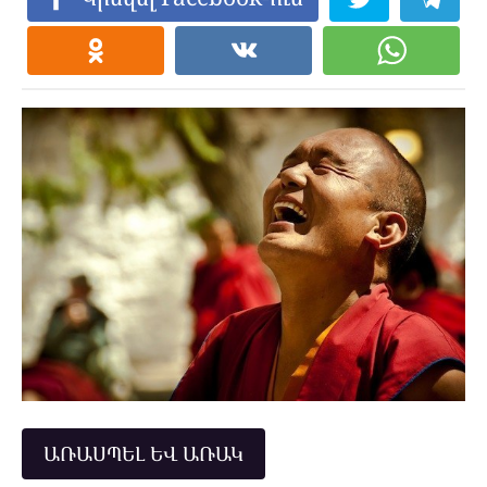
ԱՌԱՍՊԵԼ ԵՎ ԱՌԱԿ