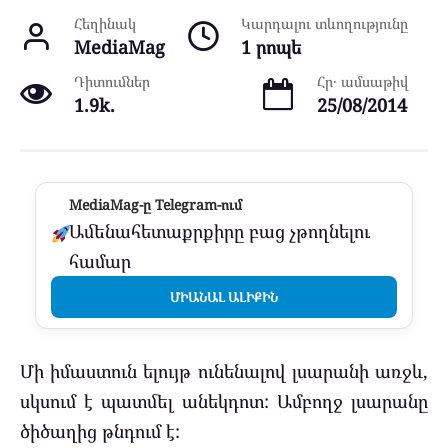
Հեղինակ
Կարդալու տևողությունը
MediaMag
1 րոպե
Դիտումներ
Հր․ ամսաթիվ
1.9k.
25/08/2014
MediaMag-ը Telegram-ում
Ամենահետաքրքիրը բաց չթողնելու
համար
ՄԻԱՆԱԼ ԱԼԻՔԻՆ
Մի իմաստուն ելույթ ունենալով լսարանի առջև,
սկսում է պատմել անեկդոտ: Ամբողջ լսարանը
ծիծաղից թնդում է: