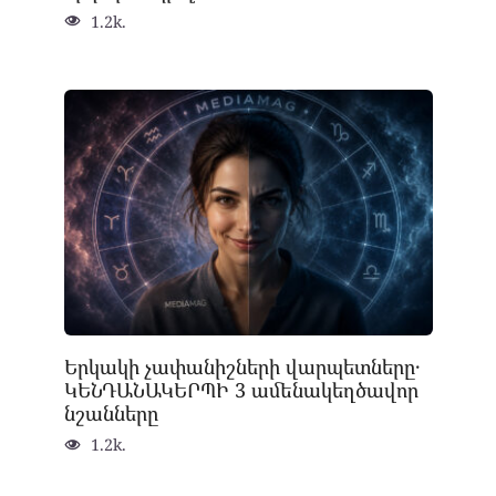
1.2k.
Երկակի չափանիշների վարպետները․
ԿԵՆԴԱՆԱԿԵՐՊԻ 3 ամենակեղծավոր
նշանները
1.2k.