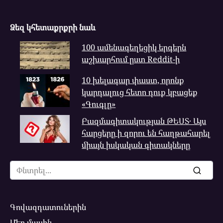
Ձեզ կհետաքրքրի նաև
100 ամենագեղեցիկ երգերն
աշխարհում ըստ Reddit-ի
10 խելագար փաստ, որոնք
կարդալուց հետո դուք կբացեք
«Գուգլը»
Բազմագիտակության ԹԵՍՏ․ Այս
հարցերը ի զորու են հաղթահարել
միայն իսկական գիտակները
Search
for:
Գովազդատուներին
Մեր մասին