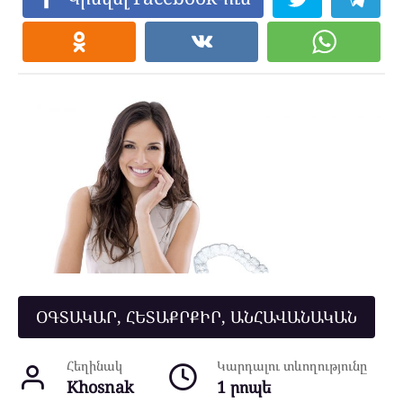
ՕԳՏԱԿԱՐ, ՀԵՏԱՔՐՔԻՐ, ԱՆՀԱՎԱՆԱԿԱՆ
Հեղինակ
Կարդալու տևողությունը
Khosnak
1 րոպե