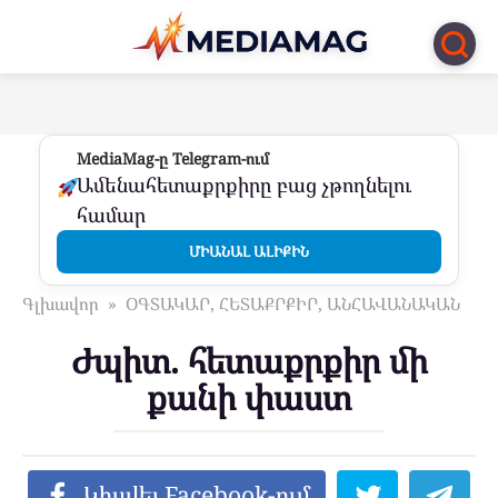
Перейти
к
контенту
MediaMag-ը Telegram-ում
Ամենահետաքրքիրը բաց չթողնելու
համար
ՄԻԱՆԱԼ ԱԼԻՔԻՆ
Գլխավոր
»
ՕԳՏԱԿԱՐ, ՀԵՏԱՔՐՔԻՐ, ԱՆՀԱՎԱՆԱԿԱՆ
Ժպիտ. հետաքրքիր մի
քանի փաստ
Կիսվել Facebook-ում