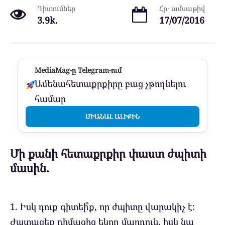
Դիտումներ
Հր․ ամսաթիվ
3.9k.
17/07/2016
MediaMag-ը Telegram-ում
Ամենահետաքրքիրը բաց չթողնելու
համար
ՄԻԱՆԱԼ ԱԼԻՔԻՆ
Մի քանի հետաքրքիր փաստ ժպիտի
մասին.
1. Իսկ դուք գիտեի՞ք, որ ժպիտը վարակիչ է:
Ժպտացեք դիմացից եկող մարդուն, իսկ նա