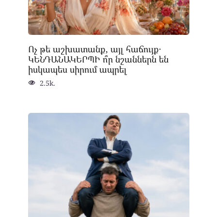
Ոչ թե աշխատանք, այլ հաճույք․
ԿԵՆԴԱՆԱԿԵՐՊԻ ո՞ր նշաններն են
իսկապես սիրում ապրել
2.5k.