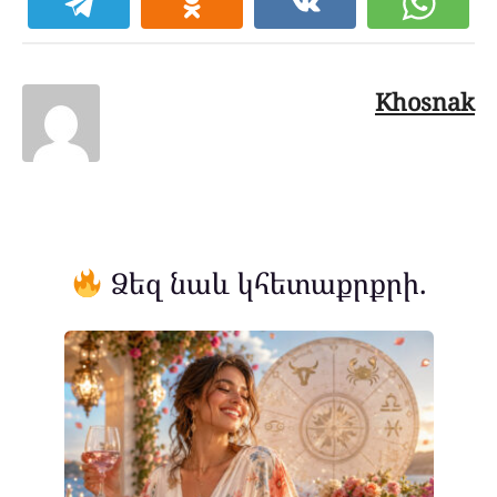
Khosnak
Ձեզ նաև կհետաքրքրի.