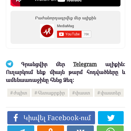
Բաժանորդագրվեք մեր ալիքին
Գրանցվիր մեր
Telegram
ալիքին։
Ուղարկում ենք միայն թարմ հոդվածները և
ամենաառաջինը հենց Ձեզ:
ժպիտ
հետաքրքիր
փաստ
փաստեր
Կիսվել Facebook-ում