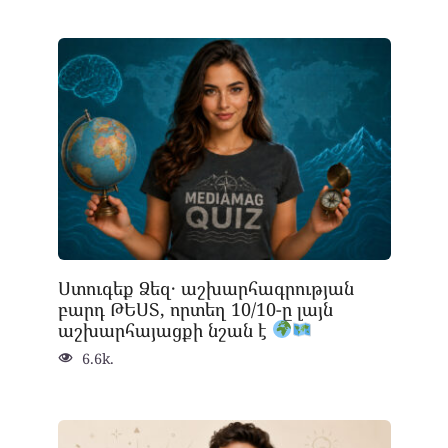
Ստուգեք Ձեզ․ աշխարհագրության
բարդ ԹԵՍՏ, որտեղ 10/10-ը լայն
աշխարհայացքի նշան է
6.6k.