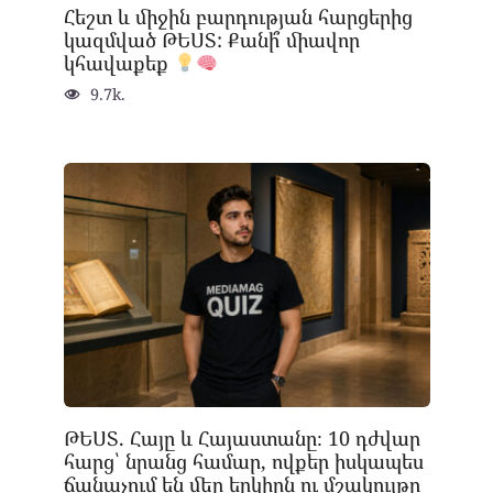
Հեշտ և միջին բարդության հարցերից
կազմված ԹԵՍՏ: Քանի՞ միավոր
կհավաքեք
9.7k.
ԹԵՍՏ. Հայը և Հայաստանը։ 10 դժվար
հարց՝ նրանց համար, ովքեր իսկապես
ճանաչում են մեր երկիրն ու մշակույթը