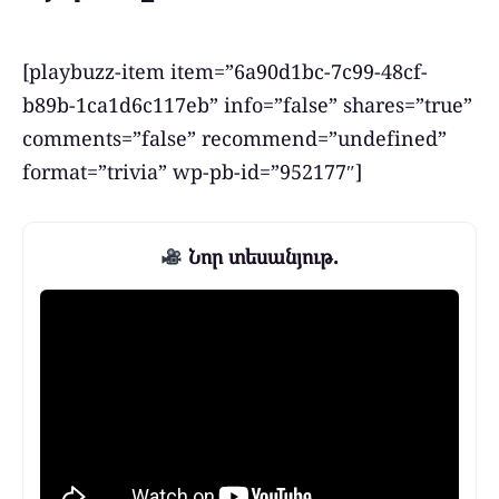
[playbuzz-item item=”6a90d1bc-7c99-48cf-
b89b-1ca1d6c117eb” info=”false” shares=”true”
comments=”false” recommend=”undefined”
format=”trivia” wp-pb-id=”952177″]
Նոր տեսանյութ.