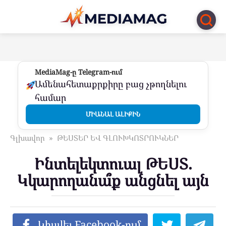
Перейти
к
контенту
MediaMag-ը Telegram-ում
Ամենահետաքրքիրը բաց չթողնելու
համար
ՄԻԱՆԱԼ ԱԼԻՔԻՆ
Գլխավոր
»
ԹԵՍՏԵՐ ԵՎ ԳԼՈՒԽԿՈՏՐՈՒԿՆԵՐ
Ինտելեկտուալ ԹԵՍՏ.
Կկարողանա՞ք անցնել այն
Կիսվել Facebook-ում