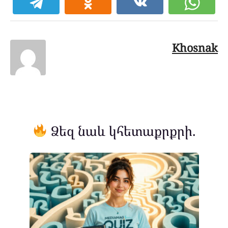
Khosnak
Ձեզ նաև կհետաքրքրի.