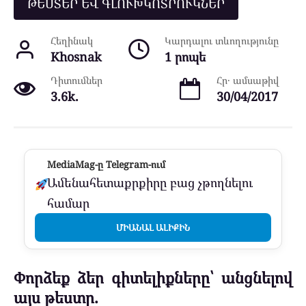
ԹԵՍՏԵՐ ԵՎ ԳԼՈՒԽԿՈՏՐՈՒԿՆԵՐ
Հեղինակ
Կարդալու տևողությունը
Khosnak
1 րոպե
Դիտումներ
Հր․ ամսաթիվ
3.6k.
30/04/2017
MediaMag-ը Telegram-ում
Ամենահետաքրքիրը բաց չթողնելու
համար
ՄԻԱՆԱԼ ԱԼԻՔԻՆ
Փորձեք ձեր գիտելիքները՝ անցնելով
այս թեստը.