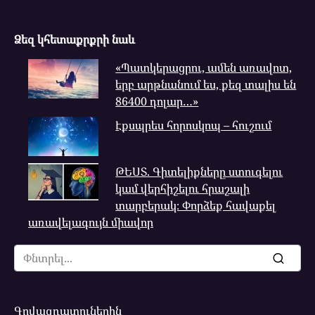
Ձեզ կհետաքրքրի նաև
«Պատկերացրու, ամեն առավոտ,
երբ արթնանում ես, քեզ տալիս են
86400 դոլար…»
Էքսպրես հորոսկոպ – հուշում
ԹԵՍՏ. Գիտելիքները ստուգելու
կամ վերհիշելու հրաշալի
տարբերակ։ Փորձեք հավաքել
առավելագույն միավոր
Search
for:
Գովազդատուներին