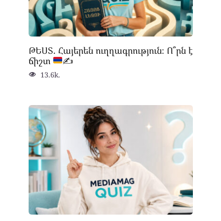
ԹԵՍՏ. Հայերեն ուղղագրություն։ Ո՞րն է
ճիշտ
✍
13.6k.