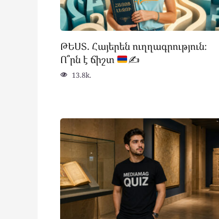
ԹԵՍՏ. Հայերեն ուղղագրություն։
Ո՞րն է ճիշտ
✍
13.8k.