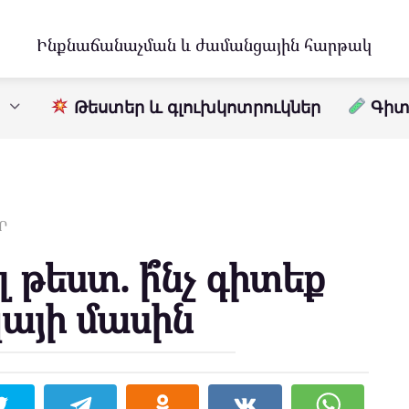
Ինքնաճանաչման և ժամանցային հարթակ
Թեստեր և գլուխկոտրուկներ
Գիտո
Ր
 թեստ. ի՞նչ գիտեք
այի մասին