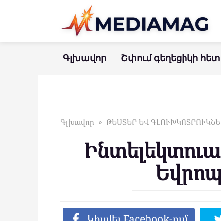
Перейти
к
контенту
Գլխավոր
Շփում գեղեցիկի հետ
Գլխավոր
»
ԹԵՍՏԵՐ ԵՎ ԳԼՈՒԽԿՈՏՐՈՒԿՆԵ
Ինտելեկտուալ
Եվրոպ
Կիսվել Facebook-ում