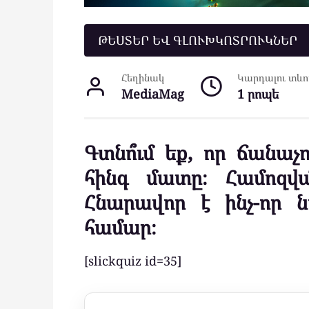
ԹԵՍՏԵՐ ԵՎ ԳԼՈՒԽԿՈՏՐՈՒԿՆԵՐ
Հեղինակ
Կարդալու տևող
MediaMag
1 րոպե
Գտնո՞ւմ եք, որ ճանաչ
հինգ մատը։ Համոզվա
Հնարավոր է ինչ-որ 
համար։
[slickquiz id=35]