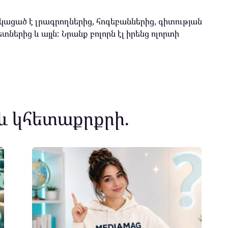
ացած է լրագրողներից, հոգեբաններից, գիտության
տներից և այլն: Նրանք բոլորն էլ իրենց ոլորտի
և կհետաքրքրի.