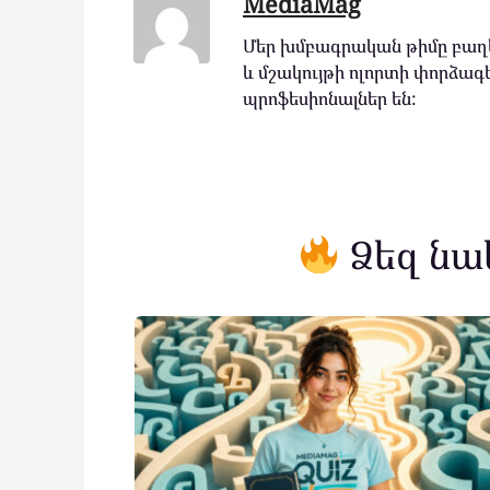
MediaMag
Մեր խմբագրական թիմը բաղկ
և մշակույթի ոլորտի փորձագե
պրոֆեսիոնալներ են:
Ձեզ նա