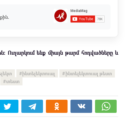
քին.
ն։ Ուղարկում ենք միայն թարմ հոդվածները և
ելեկտ
ինտելեկտուալ
ինտելեկտուալ թեստ
տեստ