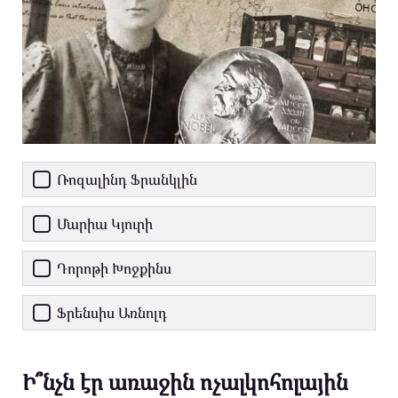
Ռոզալինդ Ֆրանկլին
Մարիա Կյուրի
Դորոթի Խոջքինս
Ֆրենսիս Առնոլդ
Ի՞նչն էր առաջին ոչալկոհոլային