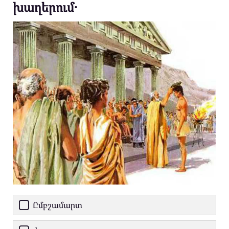
խաղերում․
Ըմբշամարտ