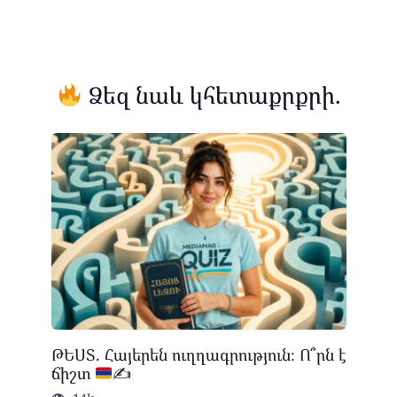
Ձեզ նաև կհետաքրքրի.
ԹԵՍՏ. Հայերեն ուղղագրություն։ Ո՞րն է
ճիշտ
✍