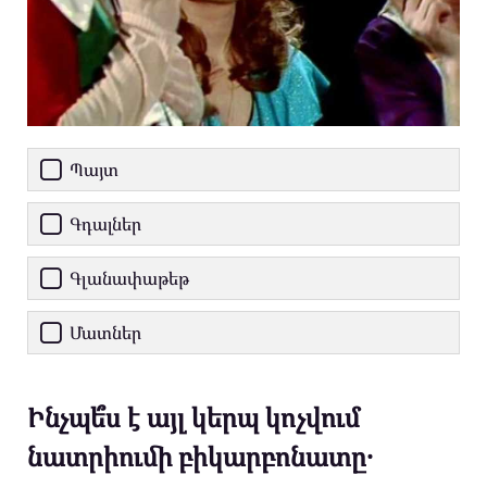
Պայտ
Գդալներ
Գլանափաթեթ
Մատներ
Ինչպե՞ս է այլ կերպ կոչվում
նատրիումի բիկարբոնատը․