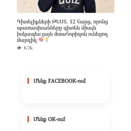
Գիտելիքների ԹԵՍՏ. 12 հարց, որոնց
պատասխանները գիտեն միայն
իսկապես լայն մտահորիզոն ունեցող
մարդիկ
8.7k.
Մենք FACEBOOK-ում
Մենք OK-ում