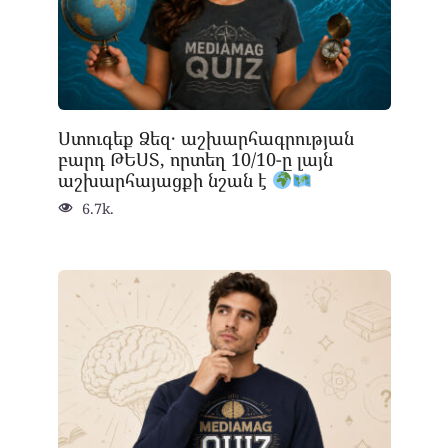
Ստուգեք Ձեզ․ աշխարհագրության
բարդ ԹԵՍՏ, որտեղ 10/10-ը լայն
աշխարհայացքի նշան է
6.7k.