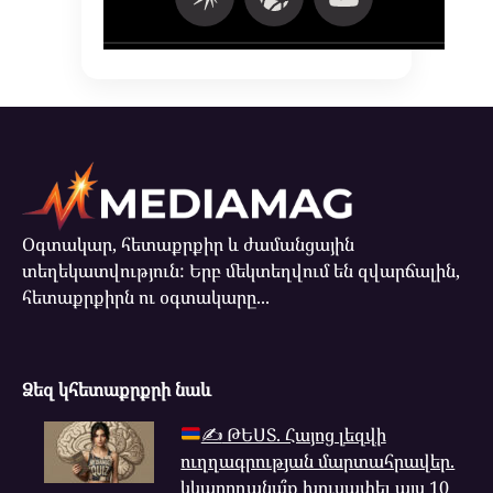
Օգտակար, հետաքրքիր և ժամանցային
տեղեկատվություն: Երբ մեկտեղվում են զվարճալին,
հետաքրքիրն ու օգտակարը...
Ձեզ կհետաքրքրի նաև
✍
ԹԵՍՏ. Հայոց լեզվի
ուղղագրության մարտահրավեր.
կկարողանա՞ք խուսափել այս 10