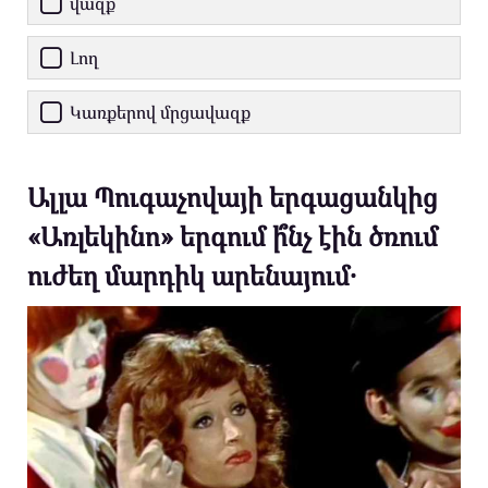
վազք
Լող
Կառքերով մրցավազք
Ալլա Պուգաչովայի երգացանկից
«Առլեկինո» երգում ի՞նչ էին ծռում
ուժեղ մարդիկ արենայում․