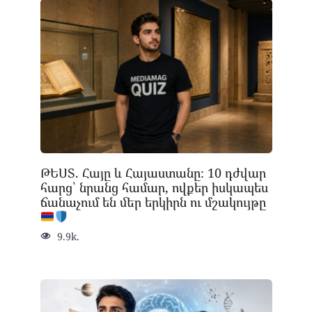
ԹԵՍՏ. Հայը և Հայաստանը։ 10 դժվար
հարց՝ նրանց համար, ովքեր իսկապես
ճանաչում են մեր երկիրն ու մշակույթը
9.9k.