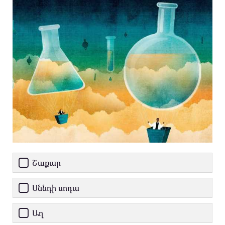
Շաքար
Սննդի սոդա
Աղ