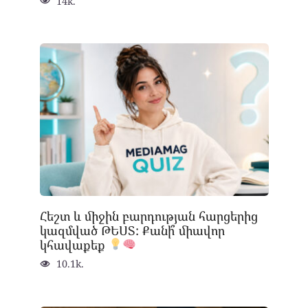
14k.
Հեշտ և միջին բարդության հարցերից
կազմված ԹԵՍՏ: Քանի՞ միավոր
կհավաքեք
10.1k.