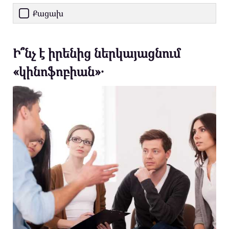
Քացախ
Ի՞նչ է իրենից ներկայացնում
«կինոֆոբիան»․