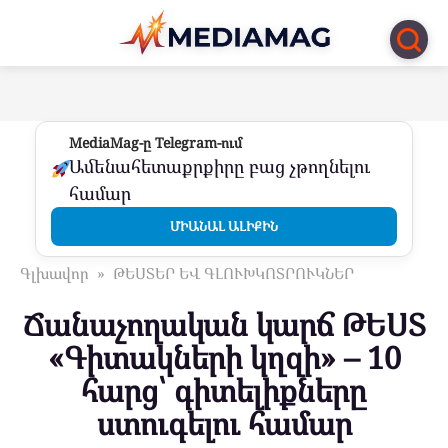
Перейти
к
контенту
MediaMag-ը Telegram-ում
Ամենահետաքրքիրը բաց չթողնելու
համար
ՄԻԱՆԱԼ ԱԼԻՔԻՆ
Գլխավոր
»
ԹԵՍՏԵՐ ԵՎ ԳԼՈՒԽԿՈՏՐՈՒԿՆԵՐ
Ճանաչողական կարճ ԹԵՍՏ
«Գիտակների կղզի» – 10
հարց՝ գիտելիքները
ստուգելու համար