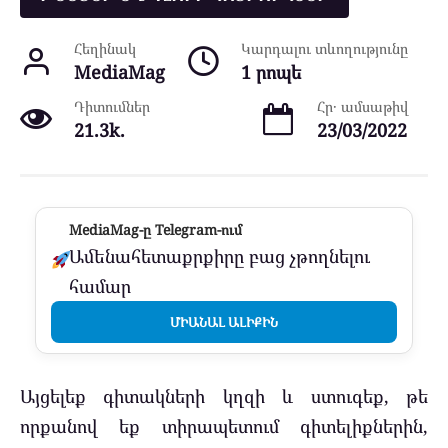
Հեղինակ
Կարդալու տևողությունը
MediaMag
1 րոպե
Դիտումներ
Հր․ ամսաթիվ
21.3k.
23/03/2022
MediaMag-ը Telegram-ում
Ամենահետաքրքիրը բաց չթողնելու
համար
ՄԻԱՆԱԼ ԱԼԻՔԻՆ
Այցելեք գիտակների կղզի և ստուգեք, թե
որքանով եք տիրապետում գիտելիքներին,