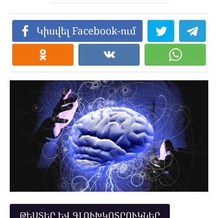
Կիսվել Facebook-ում
ԹԵՍՏԵՐ ԵՎ ԳԼՈՒԽԿՈՏՐՈՒԿՆԵՐ