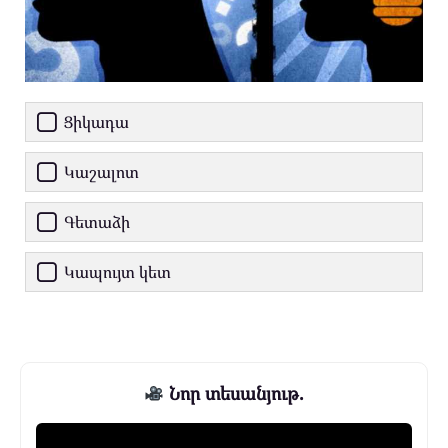
Ցիկադա
Կաշալոտ
Գետաձի
Կապույտ կետ
Նոր տեսանյութ.