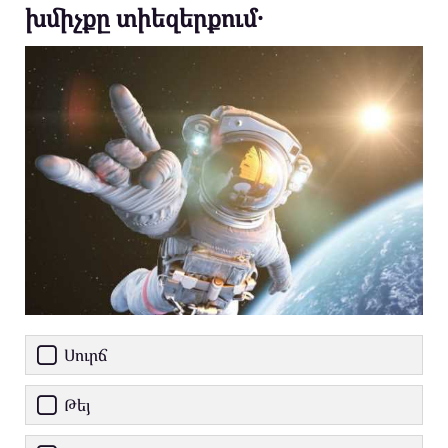
խմիչքը տիեզերքում․
Սուրճ
Թեյ