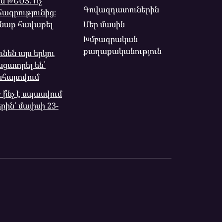
 ԹԵՍՏ. Ոչ
Գովազդատուներին
ագրությունից։
Մեր մասին
անաք հավաքել
Խմբագրական
քաղաքականություն
ւնեն այս երկու
ացատրել են՝
ահայտվում
՞նչ է սպասվում
ին՝ մայիսի 23-