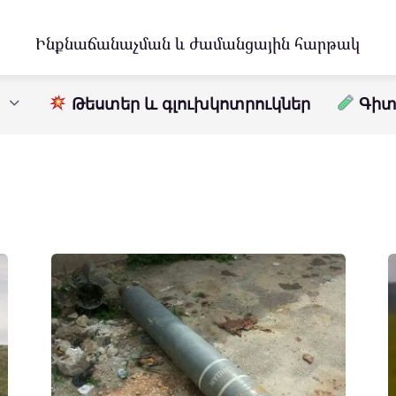
Ինքնաճանաչման և ժամանցային հարթակ
Թեստեր և գլուխկոտրուկներ
Գիտո