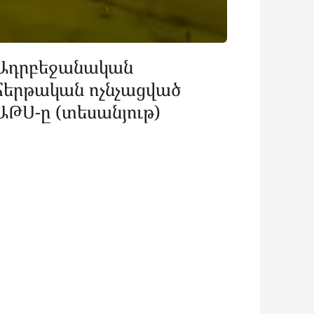
Ադրբեջանական
հերթական ոչնչացված
ԱԹՍ-ը (տեսանյութ)