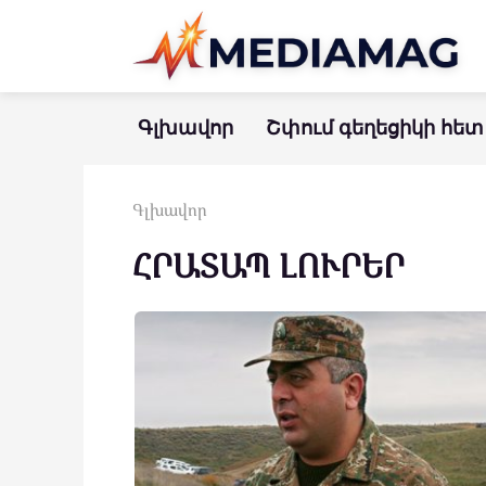
Перейти
к
контенту
Գլխավոր
Շփում գեղեցիկի հետ
Գլխավոր
ՀՐԱՏԱՊ ԼՈՒՐԵՐ