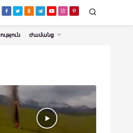
ւթյուն
Ժամանց