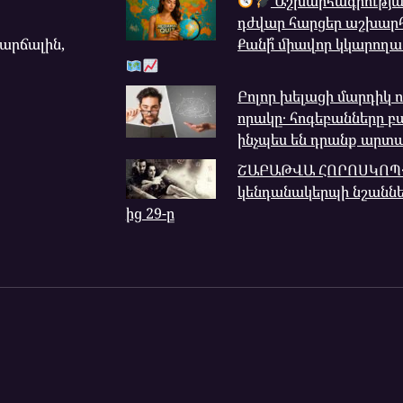
Աշխարհագրության
դժվար հարցեր աշխարհ
վարճալին,
Քանի՞ միավոր կկարող
Բոլոր խելացի մարդիկ ո
որակը․ հոգեբանները բ
ինչպես են դրանք արտ
ՇԱԲԱԹՎԱ ՀՈՐՈՍԿՈՊ․ ի
կենդանակերպի նշաններ
ից 29-ը