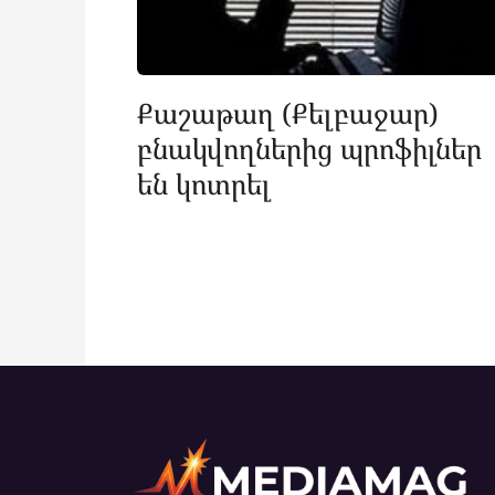
Քաշաթաղ (Քելբաջար)
բնակվողներից պրոֆիլներ
են կոտրել
Posts
pagination