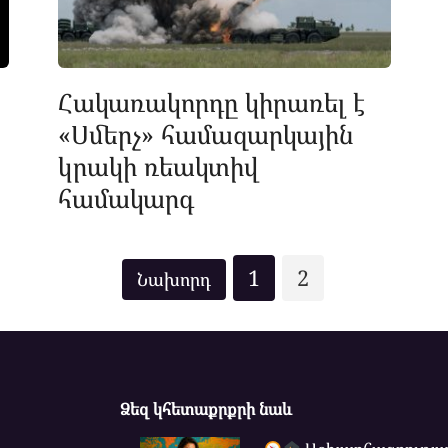
Հակառակորդը կիրառել է
«Սմերչ» համազարկային
կրակի ռեակտիվ
համակարգ
1
2
Ձեզ կհետաքրքրի նաև