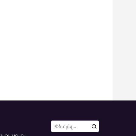
Search
for: