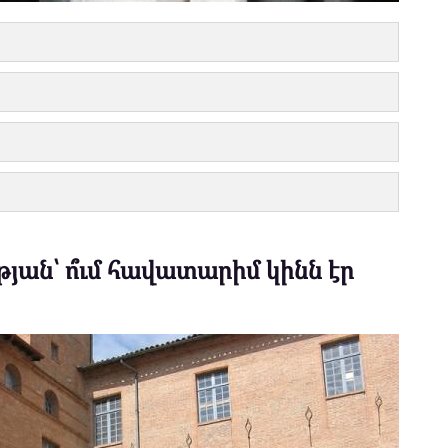
յան՝ ո՞ւմ հավատարիմ կինն էր