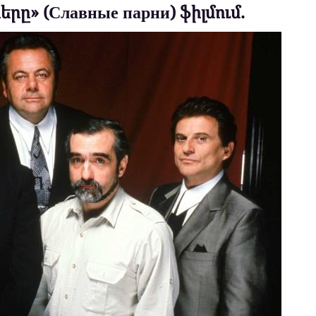
» (Славные парни) ֆիլմում.