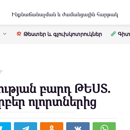
Ինքնաճանաչման և ժամանցային հարթակ
Թեստեր և գլուխկոտրուկներ
Գիտո
Ր
ւթյան բարդ ԹԵՍՏ.
րբեր ոլորտներից