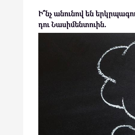
Ի՞նչ անունով են երկրպագ
դու Նասիմենտուին.