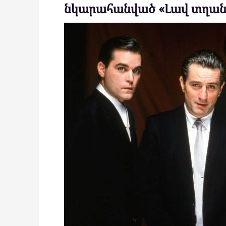
նկարահանված «Լավ տղաները