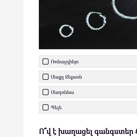
Ռոնալդինյո
Մայքլ Ջեքսոն
Մադոննա
Պելե
Ո՞վ է խաղացել գանգստեր Հ