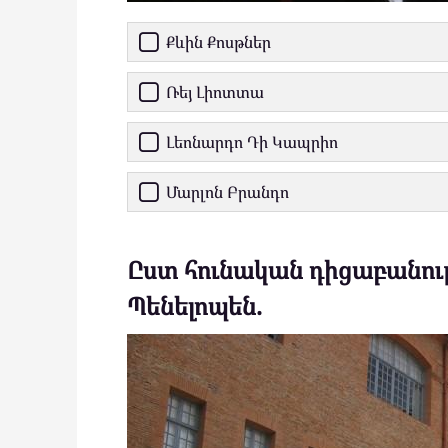
Քևին Քոսթներ
Ռեյ Լիոտտա
Լեոնարդո Դի Կապրիո
Մարլոն Բրանդո
Ըստ հունական դիցաբանութ
Պենելոպեն.