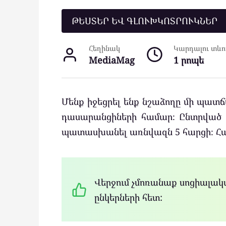
ԹԵՍՏԵՐ ԵՎ ԳԼՈՒԽԿՈՏՐՈՒԿՆԵՐ
Հեղինակ
Կարդալու տևող
MediaMag
1 րոպե
Մենք իջեցրել ենք նշաձողը մի պատճա
դասարանցիների համար։ Ընտրված հ
պատասխանել առնվազն 5 հարցի։ Հաջ
Վերջում չմոռանաք սոցիալակա
ընկերների հետ: