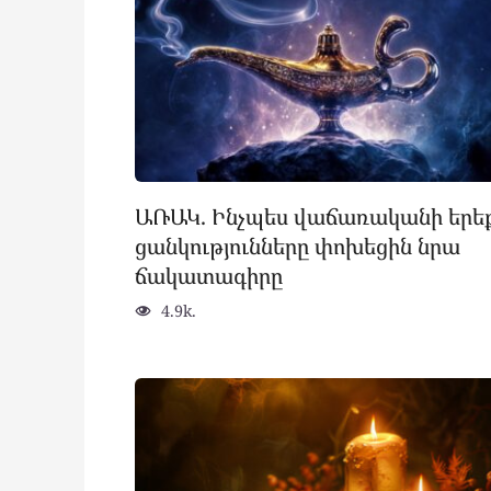
ԱՌԱԿ. Ինչպես վաճառականի երե
ցանկությունները փոխեցին նրա
ճակատագիրը
4.9k.