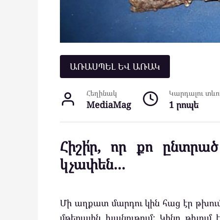
ԱՌԱՍՊԵԼ ԵՎ ԱՌԱԿ
Հեղինակ
Կարդալու տևող
MediaMag
1 րոպե
Հիշի՛ր, որ քո ընտրա
կչափեն…
Մի աղքատ մարդու կին հաց էր թխում
մթերային խանութում: Կինը թխում