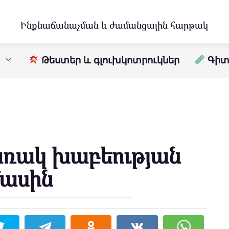
Ինքնաճանաչման և ժամանցային հարթակ
Թեստեր և գլուխկոտրուկներ
Գիտո
առակ խաբեության
մասին