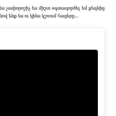
ես չափորոշիչ ես միշտ օգտագործել եմ քեզնից
վ ենք ես ու կինս կշռում հացերը…