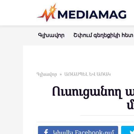
Перейти
к
контенту
Գլխավոր
Շփում գեղեցիկի հետ
Գլխավոր
»
ԱՌԱՍՊԵԼ ԵՎ ԱՌԱԿ
Ուսուցանող 
Կիսվել Facebook-ում