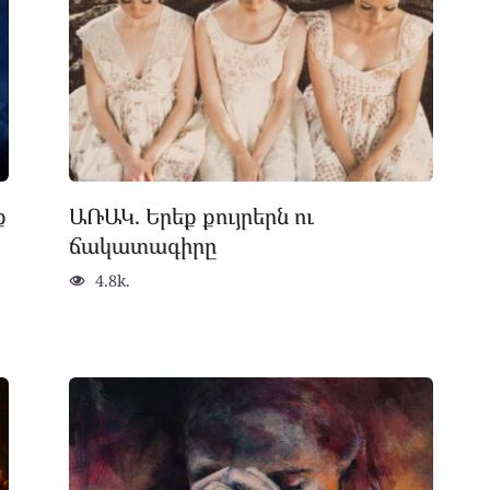
ք
ԱՌԱԿ. Երեք քույրերն ու
ճակատագիրը
4.8k.