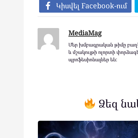
Կիսվել Facebook-ում
MediaMag
Մեր խմբագրական թիմը բաղկ
և մշակույթի ոլորտի փորձագե
պրոֆեսիոնալներ են:
Ձեզ նա