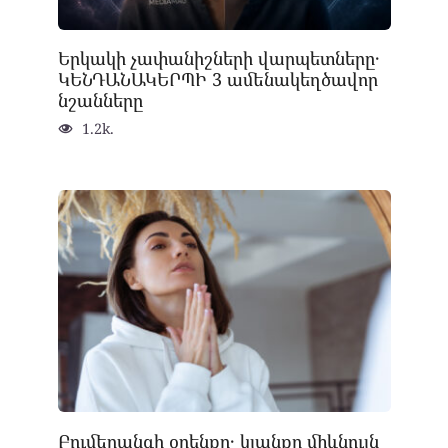
Երկակի չափանիշների վարպետները․
ԿԵՆԴԱՆԱԿԵՐՊԻ 3 ամենակեղծավոր
նշանները
1.2k.
Բումերանգի օրենքը․ կյանքը միևնույն