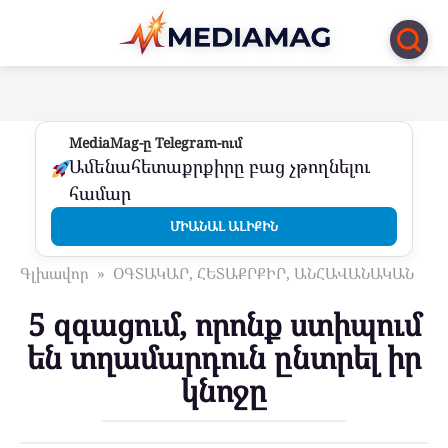
Перейти
к
контенту
MediaMag-ը Telegram-ում
Ամենահետաքրքիրը բաց չթողնելու
համար
ՄԻԱՆԱԼ ԱԼԻՔԻՆ
Գլխավոր
»
ՕԳՏԱԿԱՐ, ՀԵՏԱՔՐՔԻՐ, ԱՆՀԱՎԱՆԱԿԱՆ
5 զգացում, որոնք ստիպում
են տղամարդուն ընտրել իր
կնոջը