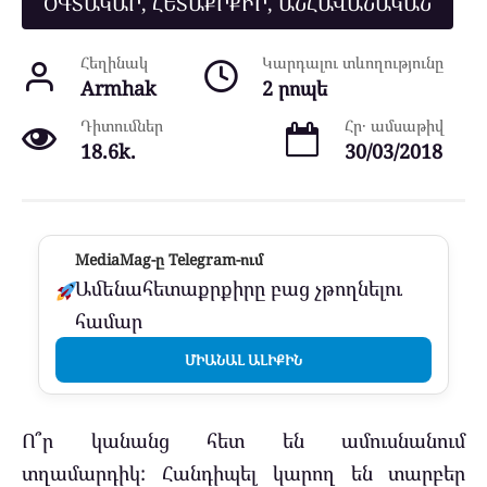
ՕԳՏԱԿԱՐ, ՀԵՏԱՔՐՔԻՐ, ԱՆՀԱՎԱՆԱԿԱՆ
Հեղինակ
Կարդալու տևողությունը
Armhak
2 րոպե
Դիտումներ
Հր․ ամսաթիվ
18.6k.
30/03/2018
MediaMag-ը Telegram-ում
Ամենահետաքրքիրը բաց չթողնելու
համար
ՄԻԱՆԱԼ ԱԼԻՔԻՆ
Ո՞ր կանանց հետ են ամուսնանում
տղամարդիկ: Հանդիպել կարող են տարբեր