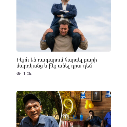
Ինչո՞ւ են դադարում հարգել բարի
մարդկանց և ի՞նչ անել դրա դեմ
1.2k.