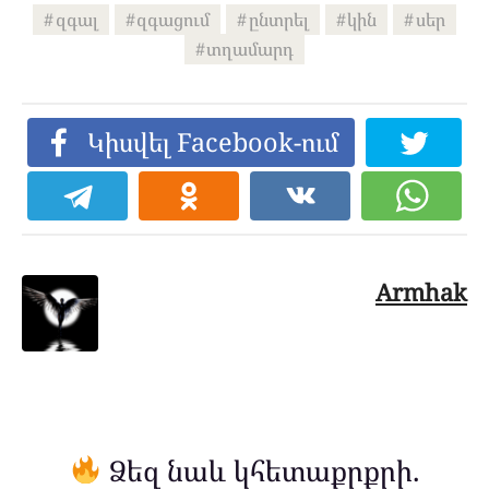
զգալ
զգացում
ընտրել
կին
սեր
տղամարդ
Կիսվել Facebook-ում
Armhak
Ձեզ նաև կհետաքրքրի.