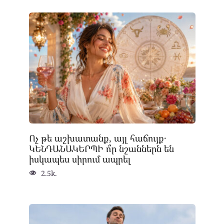
Ոչ թե աշխատանք, այլ հաճույք․
ԿԵՆԴԱՆԱԿԵՐՊԻ ո՞ր նշաններն են
իսկապես սիրում ապրել
2.5k.