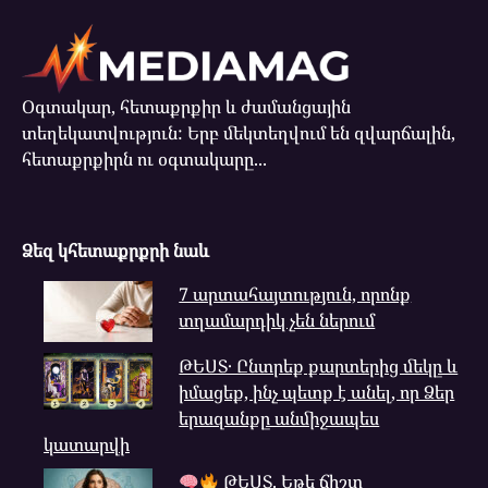
Օգտակար, հետաքրքիր և ժամանցային
տեղեկատվություն: Երբ մեկտեղվում են զվարճալին,
հետաքրքիրն ու օգտակարը...
Ձեզ կհետաքրքրի նաև
7 արտահայտություն, որոնք
տղամարդիկ չեն ներում
ԹԵՍՏ․ Ընտրեք քարտերից մեկը և
իմացեք, ինչ պետք է անել, որ Ձեր
երազանքը անմիջապես
կատարվի
ԹԵՍՏ. Եթե ճիշտ