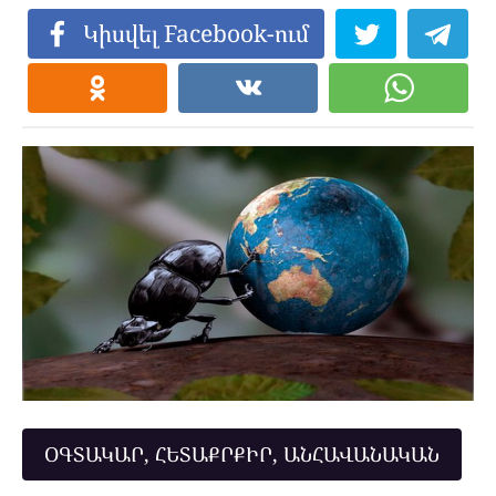
Կիսվել Facebook-ում
ՕԳՏԱԿԱՐ, ՀԵՏԱՔՐՔԻՐ, ԱՆՀԱՎԱՆԱԿԱՆ