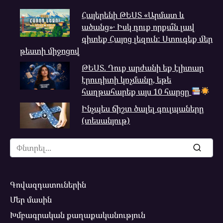
Հայերենի ԹԵՍՏ «Արմատ և
ածանց»․ Իսկ դուք որքա՞ն լավ
գիտեք Հայոց լեզուն: Ստուգեք մեր
թեստի միջոցով
ԹԵՍՏ. Դուք արժանի եք էլիտար
էրուդիտի կոչմանը, եթե
հաղթահարեք այս 10 հարցը
Ինչպես ճիշտ ծալել գուլպաները
(տեսանյութ)
Search
for:
Գովազդատուներին
Մեր մասին
Խմբագրական քաղաքականություն