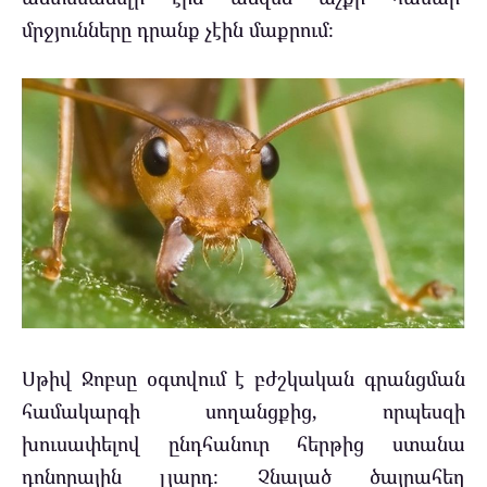
մրջյունները դրանք չէին մաքրում։
Սթիվ Ջոբսը օգտվում է բժշկական գրանցման
համակարգի սողանցքից, որպեսզի
խուսափելով ընդհանուր հերթից ստանա
դոնորային լյարդ։ Չնայած ծայրահեղ