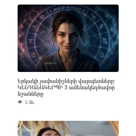
Երկակի չափանիշների վարպետները․
ԿԵՆԴԱՆԱԿԵՐՊԻ 3 ամենակեղծավոր
նշանները
1.3k.