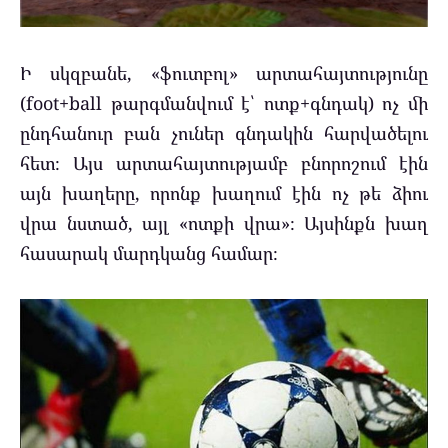
Ի սկզբանե, «ֆուտբոլ» արտահայտությունը
(foot+ball թարգմանվում է՝ ոտք+գնդակ) ոչ մի
ընդհանուր բան չուներ գնդակին հարվածելու
հետ։ Այս արտահայտությամբ բնորոշում էին
այն խաղերը, որոնք խաղում էին ոչ թե ձիու
վրա նստած, այլ «ոտքի վրա»։ Այսինքն խաղ
հասարակ մարդկանց համար։