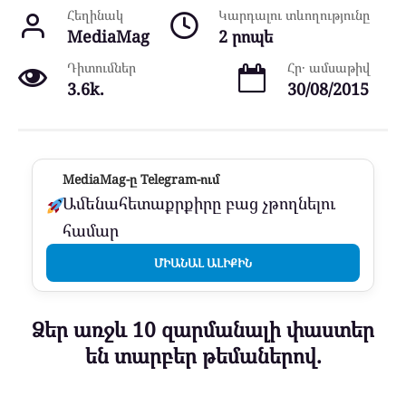
Հեղինակ
Կարդալու տևողությունը
MediaMag
2 րոպե
Դիտումներ
Հր․ ամսաթիվ
3.6k.
30/08/2015
MediaMag-ը Telegram-ում
Ամենահետաքրքիրը բաց չթողնելու
համար
ՄԻԱՆԱԼ ԱԼԻՔԻՆ
Ձեր առջև 10 զարմանալի փաստեր
են տարբեր թեմաներով.