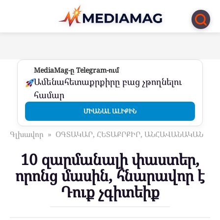
Перейти
к
контенту
MediaMag-ը Telegram-ում
Ամենահետաքրքիրը բաց չթողնելու
համար
ՄԻԱՆԱԼ ԱԼԻՔԻՆ
Գլխավոր
»
ՕԳՏԱԿԱՐ, ՀԵՏԱՔՐՔԻՐ, ԱՆՀԱՎԱՆԱԿԱՆ
10 զարմանալի փաստեր,
որոնց մասին, հնարավոր է
Դուք չգիտեիք