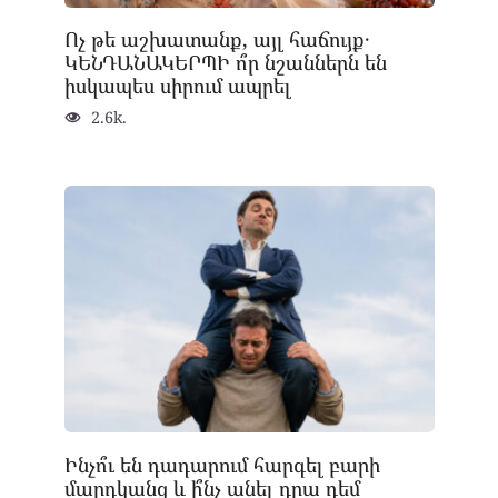
Ոչ թե աշխատանք, այլ հաճույք․
ԿԵՆԴԱՆԱԿԵՐՊԻ ո՞ր նշաններն են
իսկապես սիրում ապրել
2.6k.
Ինչո՞ւ են դադարում հարգել բարի
մարդկանց և ի՞նչ անել դրա դեմ