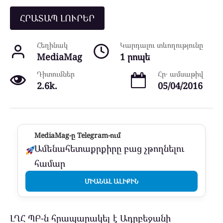
ՀՐԱՏԱՊ ԼՈՒՐԵՐ
Հեղինակ
Կարդալու տևողությունը
MediaMag
1 րոպե
Դիտումներ
Հր․ ամսաթիվ
2.6k.
05/04/2016
MediaMag-ը Telegram-ում
Ամենահետաքրքիրը բաց չթողնելու
համար
ՄԻԱՆԱԼ ԱԼԻՔԻՆ
ԼՂՀ ՊԲ-ն հրապարակել է Ադրբեջանի