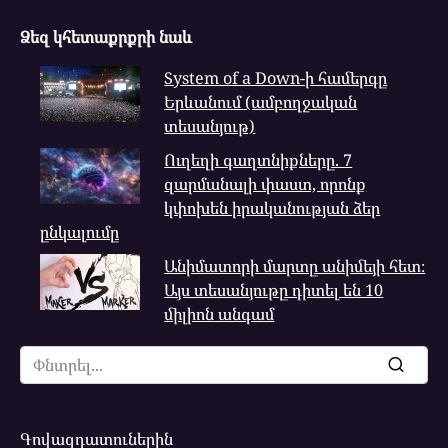
Ձեզ կհետաքրքրի նաև
System of a Down-ի համերգը
Երևանում (ամբողջական
տեսանյութ)
Ուղեղի գաղտնիքները. 7
զարմանալի փաստ, որոնք
կփոխեն իրականության ձեր
ընկալումը
Անիմատորի մարտը անիմեյի հետ։
Այս տեսանյութը դիտել են 10
միլիոն անգամ
Search
for:
Գովազդատուներին