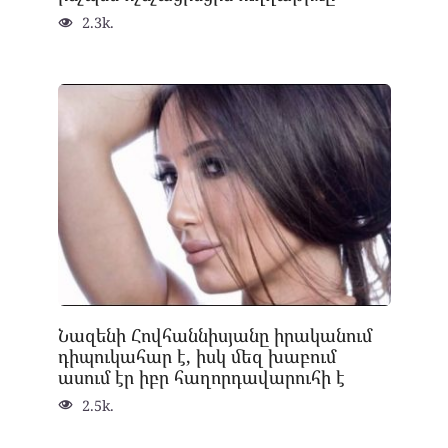
2.3k.
Նազենի Հովհաննիսյանը իրականում
դիպուկահար է, իսկ մեզ խաբում
ասում էր իբր հաղորդավարուհի է
2.5k.