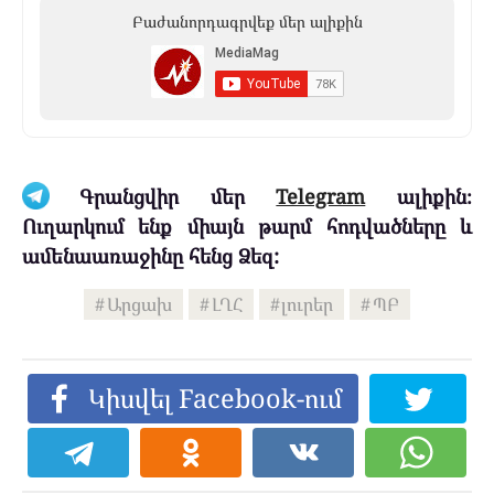
Բաժանորդագրվեք մեր ալիքին
Գրանցվիր մեր
Telegram
ալիքին։
Ուղարկում ենք միայն թարմ հոդվածները և
ամենաառաջինը հենց Ձեզ:
Արցախ
ԼՂՀ
լուրեր
ՊԲ
Կիսվել Facebook-ում