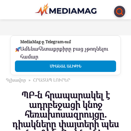
Перейти
к
контенту
MediaMag-ը Telegram-ում
Ամենահետաքրքիրը բաց չթողնելու
համար
ՄԻԱՆԱԼ ԱԼԻՔԻՆ
Գլխավոր
»
ՀՐԱՏԱՊ ԼՈՒՐԵՐ
ՊԲ-ն հրապարակել է
ադրբեջացի կնոջ
հեռախոսազրույցը.
դիակները փայտերի պես