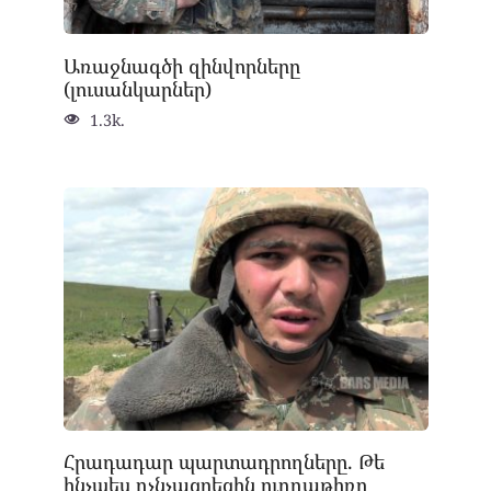
Առաջնագծի զինվորները
(լուսանկարներ)
1.3k.
Հրադադար պարտադրողները. Թե
ինչպես ոչնչացրեցին ուղղաթիռը